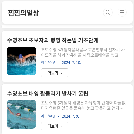
본문 바로가기
찐찐의일상
수영초보 초보자의 평영 하는법 기초단계
초보수영 5개월차음파음파 호흡법부터 발차기 사
이드킥을 해서 자유형을 시작으로배영을 했고 이제
평영 배우기 시작 평영자세 다리동작4가지 스텝다
취미/수영
2024. 7. 10.
리뻗어 발목접기- 무릎접기- 반원그려 무릎 펴기-
마무리동작 무릎을 접어 발뒤꿈치가 엉덩이에 가까
더보기 ››
이 오면서 양발꿈치가 닿는다 생각하면서 발을 모
았다가 반원을 그리면서 힘껏 발차기- 무릎쫙펴서
발모으고 발목 쭉펴서 마무리 반원그려 무릎을 펼
때 발바닥이 물을 차는 그 느낌이 있어야되는데 쉽
수영초보 배영 팔돌리기 발차기 꿀팁
지않다그래서 물살을 가르는 느낌을 가지려고 제자
초보수영 5개월차 배영은 자유형과 반대와 다름없
리에서 발목꺾어 앉았다 일어났다를 반복한다발바
다자유형은 얼굴을 물속에 놓고 팔돌리고 엄지발가
닥으로 물살을 가르는 느낌 이 감각을 느끼는게 제
락이 서로 스치듯 발차기는 한다배영은 누워서 천
일 중요한다. 발을 뻗는순간 너무 세게 뻗으면 무릎
취미/수영
2024. 7. 9.
장을 보고 팔돌리고 발차기는 발등으로 물을 차준
이 아플수 있으니 주의 필요 현재 다리동작 연습은
다 그러나 자유형은 숨쉬가 잘 안되는 호흡이 문제
풀부이를 다리사이에 끼고 연습중팔동작팔을 쭉
더보기 ››
인 경우가 많고배영은 일직선이 아닌 사선으로 가
뻗..