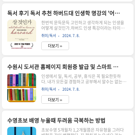
거나 앞으로 나아가지 않거나 계속 가라앉을수 있
다. 상체 팔돌리기팔꿈치기가 접히지 않게 쭉 펴서
들어올려 귀옆을 스쳐 손등으로 새끼손가락방향으
독서 후기 독서 추천 하버드대 인생학 명강의 '어떻게 인생을 살것인가'
로 들어가서반원을 그려 허벅지에 붙힌다. 말이 쉽
한번씩 문득문득 고민하고 생각하게 되는 인생을
지.....팔돌릴때 물이 엄청 튀기도 하고 어깨가 너무
어떻게 살것인가.하버드 인생 특강이라는 타이틀
들썩들썩 갸우뚱거리기도 하고 다리는 왜케 가라앉
에 읽게된 책 나를 알고 덕목을 알면 삶의 방향성을
는지 그래서 내가 찾은 방법은배에 힘을 빡 주는것
취미/독서
2024. 7. 8.
좀더 뚜렷하게 만들수 있지 않을까 생각한다.기질
팔을돌릴때 너무 빠르지 않게 직선으로 들어 귀옆
은 변하지 않아도 성격은 어떻게 사느냐에 따라 조
을 지나 반원을 그릴때 배에 힘을 준다그러면 ..
더보기 ››
금씩 변할 수도 있는거 같다.현재의 나의 성격은 어
떻고 그래서 어떻게 해야되는지 생각하게 만드는
책 1. 성격유형 장단점4가지의 성격유형이 있다과
연 나는 어떤 성격일까. 나의 장단점은 무엇인가사
수원시 도서관 홈페이지 회원증 발급 및 스마트 도서관 책나루 무인 대여 반납 방법
교형 : 밝고 명량하고 적극적이고 긍정적이다: 침착
인생에서 일, 독서, 공부, 휴식은 꼭 필요한듯하
하지 못하고 차분하지 못하며 꼼꼼하지 않다신중
다. 내가 모든걸 경험하고 공부해서 알수는 없는일
형: 완벽을 추구한다. 신중하고 까탈스러운 면이 있
책 한권을 통해 엄청난 지식과 지혜와 간접경험을
으며 주도면밀하며 꼼꼼하다.: 피곤함을 자주 느끼
취미/독서
2024. 7. 8.
얻는다책한권이 1-2만원내외이기에 얻는거 대비
고 화가 많은 편이다.주도형: 자신감이 넘치고 저돌
매우 저렴한다고 생각하긴 하지만많은 책들을 모두
적이며 자신이 옳다는 확신이 많은편이..
더보기 ››
직접 구매해서 읽기란 쉽지 않은일그래서 각도시마
다 도서관이 있고 쉽고 편하게 빌릴수 있는 시스템
들이 있다물론 지역마다 시스템이 다르지만. 경기
도 수원시 도서관에서 책빌리는 방법 - 회원가입및
수영초보 배영 누울때 두려움 극복하는 방법
대여방법수원시도서관 사이트 접속
초보수영 5개월차 1,2개월쯤은 자유형을 그러다
https://www.suwonlib.go.kr/ 도서관사업소한