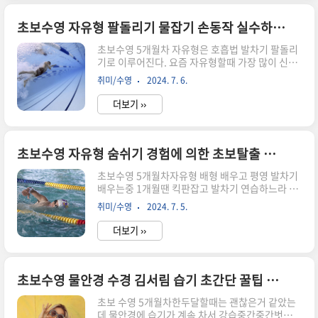
운동임을 하면서 느낀다.예를 들어 자유형할때 발
차기는 멈출수 없고팔을 돌려야 앞으로 나아가니
초보수영 자유형 팔돌리기 물잡기 손동작 실수하는 동작
팔도 계속 움직이고무엇보다 숨쉬기 폐활량이 늘어
초보수영 5개월차 자유형은 호흡법 발차기 팔돌리
나는지는 사실 잘 모르겠지만일상생활 속에서 이렇
기로 이루어진다. 요즘 자유형할때 가장 많이 신경
게 숨을 참아본적도 길게 내뱉을 일이 있겠는가.다
쓰는 부분은손모양이다. 왼팔돌린 후 왼손. 오른팔
이어트를 위한 운동이 되는지 모르겠지만확실한 운
취미/수영
2024. 7. 6.
돌린 후 오른손의 손모양이 점점 이상해진다. 왜자
동이 되는건 맞다. 몸에 무리가 되지 않는다흔히 아
꾸 손이 올라가는지 강사의 계속된 주의를 받는다.
는 유산소운동달리기 걷기를 헬스장 런닝머신에서
더보기 ››
신경쓴다고 하는데 생각과 달리 손모양이 따라주질
하다보니무릎..
않는다. 팔돌리기팔을 쭉펴고 돌릴때 귀옆을 지나
서 허벅지까지 돌리는데왼손을 돌리때 오른손은 수
면위가 아닌 아래에 있어야된다.손모양나도모르게
초보수영 자유형 숨쉬기 경험에 의한 초보탈출 음파음파 호흡법
반대손에 힘을 주어 손가락이 위로 솟거나 손이 물
초보수영 5개월차자유형 배형 배우고 평영 발차기
위로 나오게 되는경우가 있는데 이것은 잘못된 손
배우는중 1개월땐 킥판잡고 발차기 연습하느라 바
동작이다.손등이 물위에 있으면 안되고 손가락은
쁘고2개월땐 음파음파 숨쉬기 연습하느라 바쁘고3
살짝 아래를 향해야된다.그래야 앞으로 더 잘 나가
취미/수영
2024. 7. 5.
개월때 부터는 자유형의 호흡이 안돼서 슬슬 스트
고 다리가 가라앉지 않는다. 하다보면 손가락을 벌
레스를 받기 시작한다그러나 그럴필요가 없다. 연
려야되는건지 손을 어찌둘지 몰라하는데.뭐든지..
더보기 ››
습과 시간이 해결해 준다.역시 사람 몸이란.. 정직
하다. 자유형 호흡법 초보탈출 경험에 의한 꿀팁 문
제점킥판잡고 발차기하면서 음파음파할땐 잘된다
하지만 팔돌리기를 하면서 자유형 호흡을 위해 얼
초보수영 물안경 수경 김서림 습기 초간단 꿀팁 해결방법
굴을 내미는 순간부터 어렵다한달정도 배우면 자유
초보 수영 5개월차한두달할때는 괜찮은거 같았는
형의 팔돌리기, 발차기는 어느정도는 할 수 있다하
데 물안경에 습기가 계속 차서 강습중간중간벗었다
지만 호흡이 안된다. 음파음파 안된다. 얼굴을 내밀