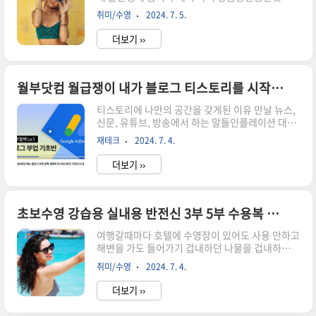
썼다하기 매우 불편.도저히 안되겠다 싶어서 폭풍
어서 숨을 마셔야되는데 숨을 못마신다. 숨쉬기 음
취미/수영
2024. 7. 5.
검색을 통해서 아래 3가지방법을 찾았다 해결방법
파음파수영을 배운분들은 다 아는 음파음파 호흡법
3가지1. 안티포그액구매2. 물안경 구매3. 직접 만
사실 음파음파...?? 숨을 내쉴때 음-- 하고..
더보기 ››
들기 -안티포그액: 수영복 판매하는 곳에서 물어보
니 100ml정도에 7-8천원정도인터넷도 비슷한듯.
택배비 포함하면 얼추 이정도. -물안경 새로 구매하
기: 물안경이 저렴해서 그런건가... 싶은 생각에 새
월부닷컴 월급쟁이 내가 블로그 티스토리를 시작하게된 이유
로 사야되나..현재 아레나 물안경 비싸게 4만원 정
티스토리에 나만의 공간을 갖게된 이유 만날 뉴스,
도 주고 샀는데 7-8만원 되는걸로 다시사야되
신문, 유튜브, 방송에서 하는 말들인플레이션 대비
나.. -직접만들기 : GOOOOOOD: 주방세제, 식초,
현금의 값어치가 떨어진다투자를 해야된다 돈이 일
레몬즙, 물 등등 조합들이 다양하다.집에 있는 재료
재테크
2024. 7. 4.
하는 시스템을 만들어라시간이 돈을 만드는 시스템
들로 만들수 있으니 일단 해보고 안되면 다른방법
을 만들어라 월급쟁이인 나에게는 쉽지 않다그렇다
으로 해결하자 ..
더보기 ››
고 손놓고만 있을수는 없다누군가는 블로그로 부수
입을 누군가는 유튜브로 부수입을누군가는 투잡으
로 부수입을 창출해 내는 시대에 가만히 있으면 계
속 뒤로 간다 나는 꾸준히 열심히 착실하게 월급쟁
초보수영 강습용 실내용 반전신 3부 5부 수용복 고르는 방법
이 직장인이지만시간이 흐를수록 나의 통장의 돈은
여행갈때마다 호텔에 수영장이 있어도 사용 안하고
값어치가 계속 떨어진다.지금의 돈과 십년전의 돈
해변을 가도 들어가기 겁내하던 나물을 겁내하진
의 값어치가 다르다. 역병이 창궐하던 코로나 시기
않지만 구명조끼나 튜브가 없음 들어가기 힘들다
에 재테크의 붐이 일어나면서주식과 부동산에 지대
취미/수영
2024. 7. 4.
생각...배워야지 배워야지 했지만 막상 수영을 가르
한 관심이 쏠렸고 그때 접한 유튜브를 통해 월급쟁
치는 수영장 찾기가 힘들어서 고민만 하던 나스타
이부자들 월부닷컴을 알게 되었다그때부터 부동산
더보기 ››
필드 수원점이 오픈을 하면서 콩코드피트니스센터
..
에 수영강습이 생기면서 등록2달의 대기 후 드디어