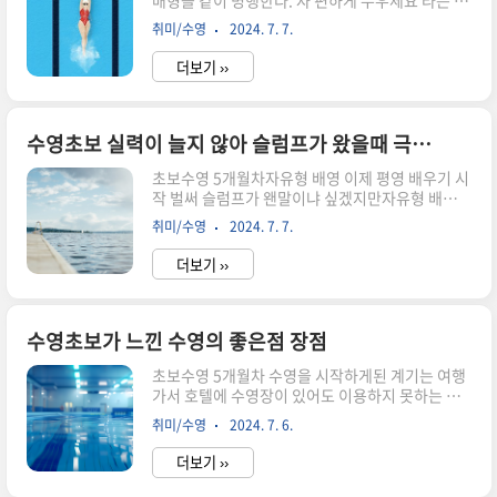
배형을 같이 병행한다. 자 편하게 누우세요 라는 강
림도서관 경기도 수원시 권선구 동수원로25번길
사의 말에 나는 안편하다어떻게 편하게 눕겠는가.
32-110www.suwonlib.go.kr회원가입을 한다왼
취미/수영
2024. 7. 7.
물위를.그러나 나에겐 시간이 많지 않다. 강사의 눈
쪽상단에 온라인정회원신청을 한다경기도민이거
빛에서 난 누워야만 했다그렇게 두어달이 지난 지
나 직장이 수원인 사람만 정회원 신청이 ..
더보기 ››
금내몸은 잘 뜬다. 굳이 발차기를 하지 않아도 팔돌
리기를 하지 않아도둥둥 잘 뜬다. 배영에서 누울때
두려움 극복을위한 마인트컨트롤 - 몸에 힘을 주지
않는다처음에는 힘이 많이 들어간다. 물속에 가라
수영초보 실력이 늘지 않아 슬럼프가 왔을때 극복방법
앉을게 뻔하니까.코로 입으로 물이 한껏들어갈게
초보수영 5개월차자유형 배영 이제 평영 배우기 시
뻔하니까.강사의 몸에 힘주지 마세요. 편하게 누우
작 벌써 슬럼프가 왠말이냐 싶겠지만자유형 배영
세요. 긴장하지 마세요.니몸이냐 내몸이지. 물먹어
평영을 동시에 하다보니 5개월차쯤 되면 자유형도
도 니가 먹냐 내가 먹지몇번만 해보면 안다. 내몸이
취미/수영
2024. 7. 7.
배영도 뭐하나 잘하는게 없다는 생각이 든다그러면
둥둥 잘 뜬다는것을처음시작할때 얼굴조차 물에 들
서 잘했던 팔동작도 발차기도 점점 이상해지며 처
어가지 않고 바로 둥둥 잘 뜬다..
더보기 ››
음보다 더 못하는 꼴이 되더라.숨쉬기는 왜이렇게
안되고 물만 잔뜩 먹게되는 날이 많아 지고 호흡이
엉망진창이 되는날이면더더욱 이런생각들이 든다
수영장 물 내가 다 먹네다른사람들은 잘하는데 나
수영초보가 느낀 수영의 좋은점 장점
만 허우적거리네 왜 나만 제자리이지왜만날 똑같은
초보수영 5개월차 수영을 시작하게된 계기는 여행
실수를 하지 ............... 이걸 극복하자. 수영의 장
가서 호텔에 수영장이 있어도 이용하지 못하는 아
점을 예찬하던 나는 온데간데없고 불만쟁이가 되어
쉬움에 언젠간 나도 저렇게 수영하고 싶다는 생각
버린 나. 극복해야지 이겨내야지 어떻게?- 생각하
취미/수영
2024. 7. 6.
에 수영강습을 신청하였다수영을 전혀 못하던 내
는 수영하기내가 처음 강습을 하러 갔을때 나는 처
가, 이제 걸음마수준인 내가 느끼는 수영의 장점은
음하는 수영이여서 완전 초보자이..
더보기 ››
이렇다전신운동이 된다.코어에 힘을 줘야되고발차
기로 허벅지까지 움직이고팔돌리기로 팔운동전신