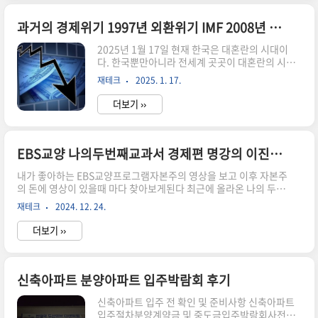
통합기획추진 신속통합기획이란정비계획 수립단
계에서 서울시가 공공성과 사업성의 균형을 이룬
과거의 경제위기 1997년 외환위기 IMF 2008년 리먼브라더스 글로벌금융위기 대공황 2011년 저축은행사태 2019년 코로나19 팬데믹 경제침체
가이드라인을 제시하고신속한 사업추진을 지원하
2025년 1월 17일 현재 한국은 대혼란의 시대이
는 공공지원 계획이다.즉, 재개발 사업의 절차를 대
다. 한국뿐만아니라 전세계 곳곳이 대혼란의 시기
폭 완화하고 민간이 주도라는 정비사업으로 신속하
이지만.계엄령선포로 인한 탄핵, 내란죄 등등의 대
게 진행할수 있도록 한다보통 지정구역지정까지 5
재테크
2025. 1. 17.
혼돈의 시간.... 연일 뉴스에서 체포하러 간다 떠들
년 소요되는데 신통기획을 도입하면서 3년으로 단
어 대고, 찬성자와 반대자들의 시위가 계속되는 이
축할수 있게되었다 현행 5년6개월12개월10개월
더보기 ››
시기.훗날 이또한 21세기의 어마어마한 사건으로
20개월12..
역사에 기록되겠지.. 과거를 보고 미래를 예측하고,
과거의 경험을 바탕으로 미래를 준비하는.과거의
경제위기 1997년 외환위기 IMF 아시아금융위
EBS교양 나의두번째교과서 경제편 명강의 이진우기자
기 이때 기억난다. 김영삼대통령이 뉴스에 나와서
내가 좋아하는 EBS교양프로그램자본주의 영상을 보고 이후 자본주
죄송하다 하던 모습외환 유동성 위기로 인해 외환
의 돈에 영상이 있을때 마다 찾아보게된다 최근에 올라온 나의 두번
확보를 위해 IMF 국제통화기금에서 돈을 빌려야만
째 교과서 경제편 총8강나의두번째교과서 목차 1강 통화량, 우리가
했던 사태국가부도의 날, 망했다, 우리나라 살리자,
재테크
2024. 12. 24.
재테크를 하는 이유https://youtu.be/8QKtGMNHFK0?
하면서 전국민이 금모아서 나라살리기를 했던 시기
si=Nn_DHzvfazlrZfZl 2강 리스크, 투자에서 승리하는 방법
이다너도 나도 집에 있는 금을 가..
더보기 ››
https://youtu.be/G1Yfv5M37PY?si=Zv6loFZ_DSOjptpK 3강
금히와 환율, 밀고당기는 돈의 역학
https://youtu.be/1Onp3C6jYYE?si=GNcsFAOzPHuog5Zc 4
강 부동산, 우리나라 집값의 비밀https://youtu.be/uXSvVvY-
신축아파트 분양아파트 입주박람회 후기
8Sc?si=dZ9FSficTjbiXiqv 5강 부채, 쓸것인가 말것인가htt..
신축아파트 입주 전 확인 및 준비사항 신축아파트
입주절차분양계약금 및 중도금입주박람회사전검