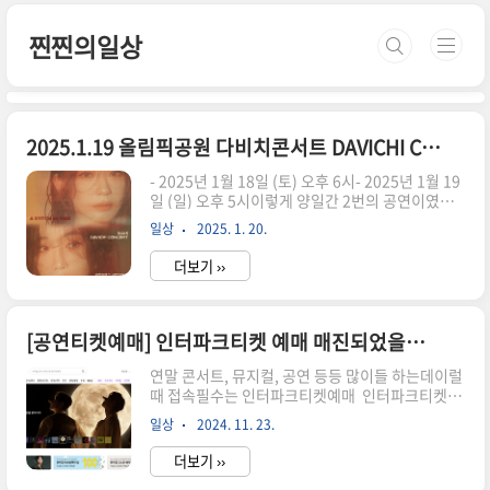
본문 바로가기
찐찐의일상
2025.1.19 올림픽공원 다비치콘서트 DAVICHI CONCERT 〈A Stitch in Time〉 KSPO DOME (구)체조경기장 공연후기 다비치콘서트후기
- 2025년 1월 18일 (토) 오후 6시- 2025년 1월 19
일 (일) 오후 5시이렇게 양일간 2번의 공연이였는
데 난 일요일에 고고 드디어 기대하던 다비치콘서
일상
2025. 1. 20.
트!대기예약이 되는바람에 갈수 있었다올림픽공원
(구)체조경기장. 공연시간쯤에 주변에 차들이 많고
더보기 ››
사람도 많고 바글바글사진촬영은 금지공연장앞에
서 굿즈를 판매하고 있었는데 모자같은경우 품
절. 공연장입구에 크게 걸린 현수막앞에서 다들 사
진찍는중..ㅎ공연장은 켰고 질서정연..ㅎ이렇게 손
[공연티켓예매] 인터파크티켓 예매 매진되었을때 대기예매방법 수수료 2,000원 20좌석대기가능
등을 하나씩 나눠졌는데 이게 알아서 색상이 조절
연말 콘서트, 뮤지컬, 공연 등등 많이들 하는데이럴
되어 공연내내 신기방기ㅎ 다비치콘서트 후기노래
때 접속필수는 인터파크티켓예매 인터파크티켓예
를 너무 잘하니 들으면서 몇번의 소름이 끼칠정도
매방법로그인인터파크아이디를 이용해서 로그인
였다. 음원보다 더 잘하는듯!!3시간이 순삭! 게스
일상
2024. 11. 23.
하기예매예매시작시간이 있다는거!인기있는 공연
트는 다이나믹듀오! 공연보러 유재석,임영웅,송은
들은 예매시간 땡했을때 금세 마감된다그래서 1분
희,홍진경,송혜교 방문. 사람들의 ..
더보기 ››
만에 마감이 되었다는둥어둠의 경로마냥 부정으로