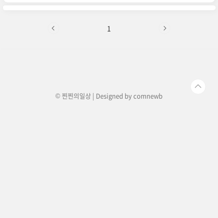
접속해서 티켓을 예매했다는둥 이야기가 많다. 부
정예매방지 접속하는것을 막으려고 아티스트나 담
당자들의 노력이 있다. 다비치콘서트를 예매하기
위해 8시땡해서 접속했으나.... 결국또 실패...언제
1
가볼수 있는거냐.... 예매 잘되는사람들은 잘 된다
고들 하던데.. 난 왜안되는걸까...어플로도 접속해
보고 사이트에서 접속해보고 이렇게 자리가 없
다....대기예매방법 수수료 2,000원 대기좌석지정
20석 좌석지정예매창에서(위의 사진) 오른쪽상..
© 찐찐의일상 | Designed by
comnewb