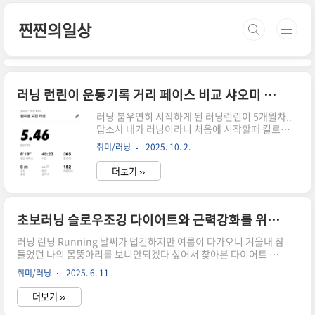
본문 바로가기
찐찐의일상
러닝 런린이 운동기록 거리 페이스 비교 샤오미 미밴드9 액티브 VS 나이키런 어플 비교데이터
러닝 붐우연히 시작하게 된 러닝런린이 5개월차..
맙소사 내가 러닝이라니 처음에 시작할때 킬로수와
시간 재는것 때문에 싼걸로 찾다보니 샤오미 접근..
취미/러닝
2025. 10. 2.
ㅎ평도 괜찮길래 사서 사용중.. 요새 GPS 잘 못잡
고 어느순간 거리와 페이스 측정에 의심이 가기 시
더보기 ››
작...그래서 나이키런 어플로 측정 샤오미 미피트니
스 측정 나이키런 어플 샤오미 미밴드는 GPS 잘잡
을때의 결과인데..검색해보면 나이키런 어플이 자
신감 없을때 올려주는 기록이라던데..미밴드9액티
초보러닝 슬로우조깅 다이어트와 근력강화를 위한 러닝 심박수계산법 BPM 존 Zone 5단계 런닝
브가 더 많이 나오는건 뭐지.... 햐.. 다른걸 사야되
러닝 런닝 Running 날씨가 덥긴하지만 여름이 다가오니 겨울내 잠
나.. 고민인 1인이래서 가민 가민 하는것인가... 챗
들었던 나의 몸뚱아리를 보니안되겠다 싶어서 찾아본 다이어트 방
gpt에 물어봐야되는..
법의 한방법 우연히 보게된 슬로우조깅을 기본으로 운동장 한바퀴
취미/러닝
2025. 6. 11.
가볍게 뛰고 났더니 기분이 상쾌그다음 본격적으로 러닝 검색러닝
을 통해 심폐력과 근력, 다이어트에 어떻게 하면 도움이 되는지 검
더보기 ››
색검색 슬로우조깅이란 옆사람과 대화가 가능할정도의 짧은보폭으