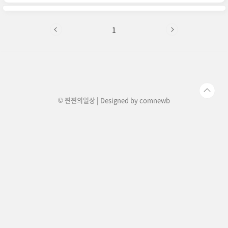
로 하는 조깅무릎에 무리가 가지 않고 쉽게 지치지 않고 꾸준히 할수
있는 가장 효과있는 조깅KBS생로병사의 비밀에서 방영, 러닝하기
전 또는 다이어트하기전 한번씩 보시길!
https://youtu.be/sEzYR3hhCA0?si=d6w8lKvubrzSCU96 심
1
박수에 따라 5구간의 존으로 나뉘고, 그에 따른 효과가 다르다고 한
다.심박수..
© 찐찐의일상 | Designed by
comnewb