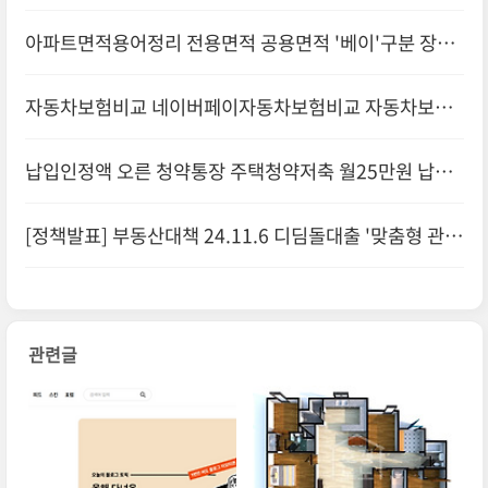
1포스팅 한달도전/ 재테크
아파트면적용어정리 전용면적 공용면적 '베이'구분 장단
점
자동차보험비교 네이버페이자동차보험비교 자동차보험
비교플랫폼
납입인정액 오른 청약통장 주택청약저축 월25만원 납입
부담
[정책발표] 부동산대책 24.11.6 디딤돌대출 '맞춤형 관리
방안' 시행 주요내용 및 보도자
관련글