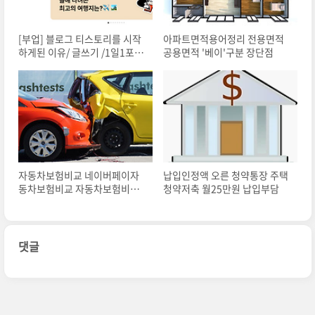
[부업] 블로그 티스토리를 시작
아파트면적용어정리 전용면적
하게된 이유/ 글쓰기 /1일1포스
공용면적 '베이'구분 장단점
팅 한달도전/ 재테크
자동차보험비교 네이버페이자
납입인정액 오른 청약통장 주택
동차보험비교 자동차보험비교
청약저축 월25만원 납입부담
플랫폼
댓글