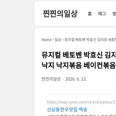
본문 바로가기
찐찐의일상
홈
태그
Home
일상
뮤지컬 베토벤 박효신 김지유 세종
뮤지컬 베토벤 박효신 김
낙지 낙지볶음 베이컨볶음
찐찐의일상
2026. 6. 23.
https://map.naver.com/v5/entry/place/
신당동한우맛집 백송