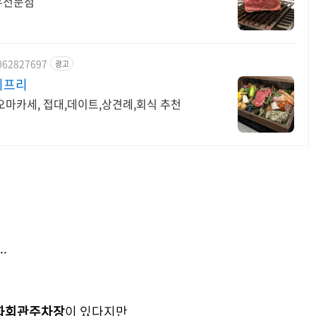
우전문점
2062827697
광고
지프리
오마카세, 접대,데이트,상견례,회식 추천
.
문화회관주차장
이 있다지만