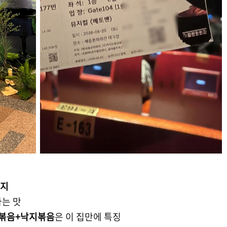
낙지
나는 맛
볶음+낙지볶음
은 이 집만에 특징