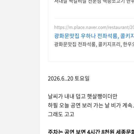
서대살 짝갈비살 전문점 백송소고기 한
https://m.place.naver.com/restaurant/
광화문맛집 우하나 전좌석룸, 콜키
광화문맛집 전좌석룸, 콜키지프리, 한우
2026.6..20 토요일
날씨가 내내 덥고 햇살쨍이더만
하필 오늘 공연 보러 가는 날 비가 계속..
그래도 고고
주차는 공연 보면 4시간 8천원 세종