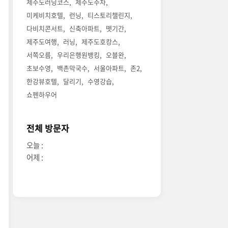
제주도러닝코스
제주도주차
미케비치호텔
런닝
티스토리챌린지
다비치콘서트
신축아파트
뗏기간
제주도여행
러닝
제주도호캉스
서쪽오름
우리은행원뱅킹
오블완
초보수영
백촌막국수
서울아파트
존2
한강뷰호텔
달리기
수영강습
쇼펜하우어
전체 방문자
오늘 :
어제 :