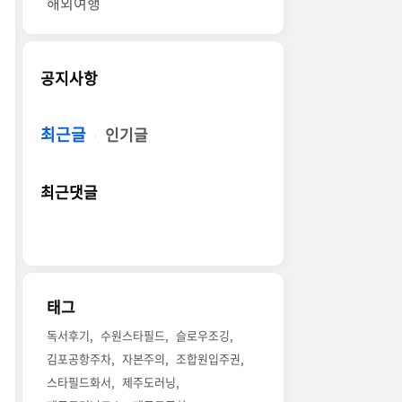
해외여행
공지사항
최근글
인기글
최근댓글
태그
독서후기
수원스타필드
슬로우조깅
김포공항주차
자본주의
조합원입주권
스타필드화서
제주도러닝