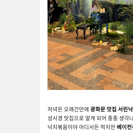
저녁은 오래간만에
광화문 맛집 서린
성시경 맛집으로 알게 되어 종종 생각
낙지볶음이야 어디서든 먹지만
베이컨