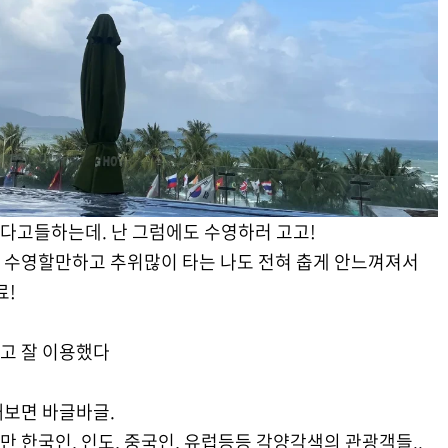
다고들하는데. 난 그럼에도 수영하러 고고!
 수영할만하고 추위많이 타는 나도 전혀 춥게 안느껴져서
료!
고 잘 이용했다
때보면 바글바글.
 한국인, 인도, 중국인, 유럽등등 각양각색의 관광객들..