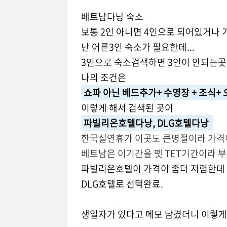
베트남다낭 숙소
보통 2인 아니면 4인으로 되어있거나
난 어른3인 숙소가 필요한데...
3인으로 숙소검색하면 3인이 안되는
나의 조건은
쇼파 아닌 베드추가+ 수영장 + 조식+
이렇게 해서 검색된 곳이
파빌리온호텔다낭, DLG호텔다낭
한국설연휴가 이곳도 큰명절이라 가격이
베트남은 이기간을 뗏 TET기간이라 부르
파빌리온호텔이 가격이 좀더 저렴한데 
DLG호텔로 선택완료.
생일자가 있다고 메모 남겼더니 이렇게