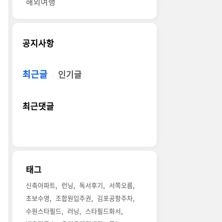
해외여행
공지사항
최근글
인기글
최근댓글
태그
신축아파트
런닝
독서후기
서쪽오름
초보수영
조합원입주권
김포공항주차
수원스타필드
러닝
스타필드화서