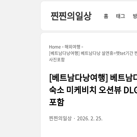
본문 바로가기
찐찐의일상
홈
태그
Home
해외여행
[베트남다낭여행] 베트남다낭 설연휴=뗏tet기간 
사진포함
[베트남다낭여행] 베트남다
숙소 미케비치 오션뷰 D
포함
찐찐의일상
2026. 2. 25.