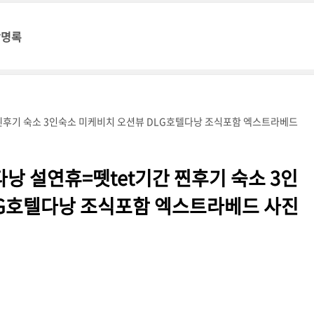
방명록
찐후기 숙소 3인숙소 미케비치 오션뷰 DLG호텔다낭 조식포함 엑스트라베드
낭 설연휴=뗏tet기간 찐후기 숙소 3인
LG호텔다낭 조식포함 엑스트라베드 사진