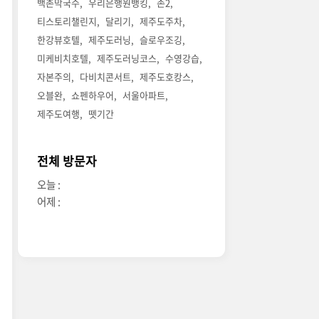
백촌막국수
우리은행원뱅킹
존2
티스토리챌린지
달리기
제주도주차
한강뷰호텔
제주도러닝
슬로우조깅
미케비치호텔
제주도러닝코스
수영강습
자본주의
다비치콘서트
제주도호캉스
오블완
쇼펜하우어
서울아파트
제주도여행
뗏기간
전체 방문자
오늘 :
어제 :